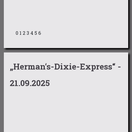
0
1
2
3
4
5
6
„Herman‘s-Dixie-Express“ -
21.09.2025