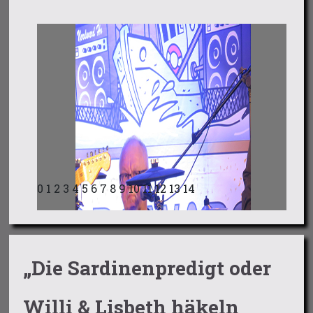
0
1
2
3
4
5
6
7
8
9
10
11
12
13
14
„Die Sardinenpredigt oder
Willi & Lisbeth häkeln