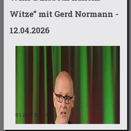
Witze“ mit Gerd Normann -
12.04.2026
0
1
2
3
4
5
6
7
8
9