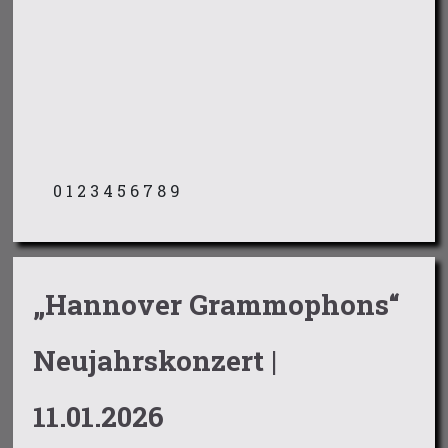
0
1
2
3
4
5
6
7
8
9
„Hannover Grammophons“
Neujahrskonzert |
11.01.2026