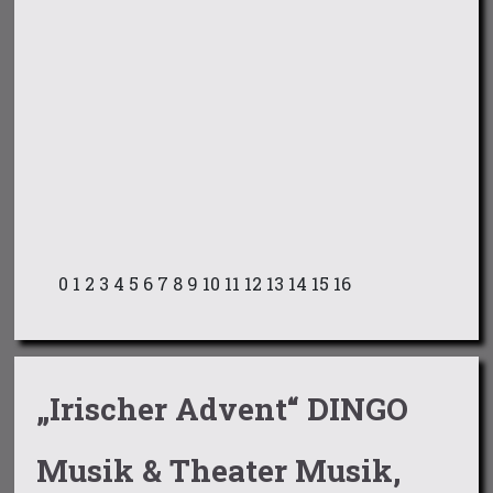
0
1
2
3
4
5
6
7
8
9
10
11
12
13
14
15
16
„Irischer Advent“ DINGO
Musik & Theater Musik,