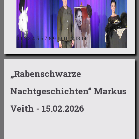
0
1
2
3
4
5
6
7
8
9
10
11
12
13
14
„Rabenschwarze
Nachtgeschichten“ Markus
Veith - 15.02.2026