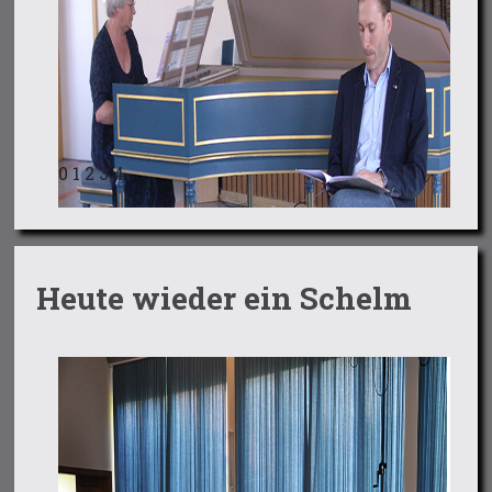
0
1
2
3
4
Heute wieder ein Schelm