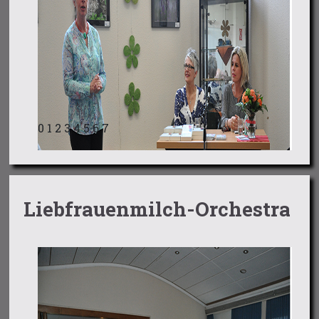
0
1
2
3
4
5
6
7
Liebfrauenmilch-Orchestra